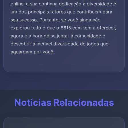
online, e sua contínua dedicação à diversidade é
um dos principais fatores que contribuem para
seu sucesso. Portanto, se você ainda não
explorou tudo o que o 6615.com tem a oferecer,
agora é a hora de se juntar à comunidade e
descobrir a incrível diversidade de jogos que
aguardam por você.
Notícias Relacionadas